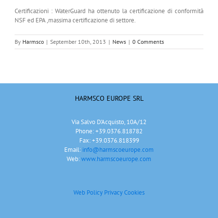
Certificazioni : WaterGuard ha ottenuto la certificazione di conformità
NSF ed EPA ,massima certificazione di settore.
By
Harmsco
|
September 10th, 2013
|
News
|
0 Comments
HARMSCO EUROPE SRL
Via Salvo D'Acquisto, 10A/12
Phone: +39.0376.818782
Fax: +39.0376.818399
Email:
info@harmscoeurope.com
Web:
www.harmscoeurope.com
Web Policy Privacy
Cookies