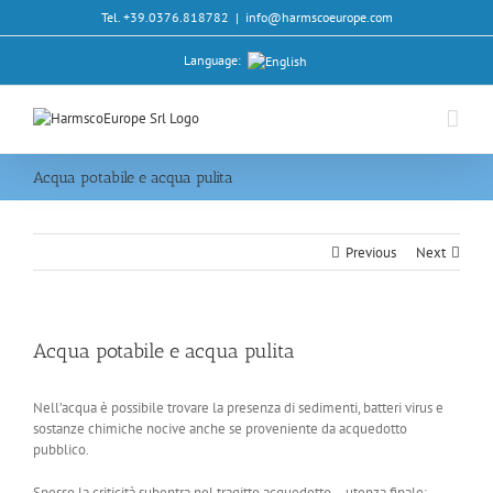
Skip
Tel. +39.0376.818782
|
info@harmscoeurope.com
to
content
Language:
Acqua potabile e acqua pulita
Previous
Next
Acqua potabile e acqua pulita
Nell’acqua è possibile trovare la presenza di sedimenti, batteri virus e
sostanze chimiche nocive anche se proveniente da acquedotto
pubblico.
Spesso la criticità subentra nel tragitto acquedotto – utenza finale: