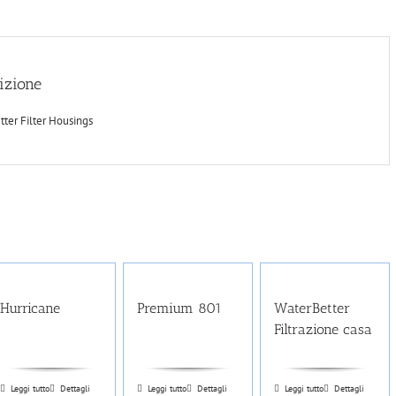
izione
ter Filter Housings
Hurricane
Premium 801
WaterBetter
Filtrazione casa
Leggi tutto
Dettagli
Leggi tutto
Dettagli
Leggi tutto
Dettagli