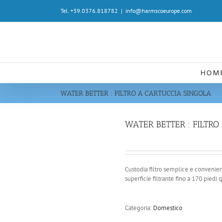
Salta
Tel. +39.0376.818782
|
info@harmscoeurope.com
al
contenuto
HOM
WATER BETTER : FILTRO A CARTUCCIA SINGOLA
WATER BETTER : FILTR
Custodia filtro semplice e convenient
superficie filtrante fino a 170 piedi q
Categoria:
Domestico