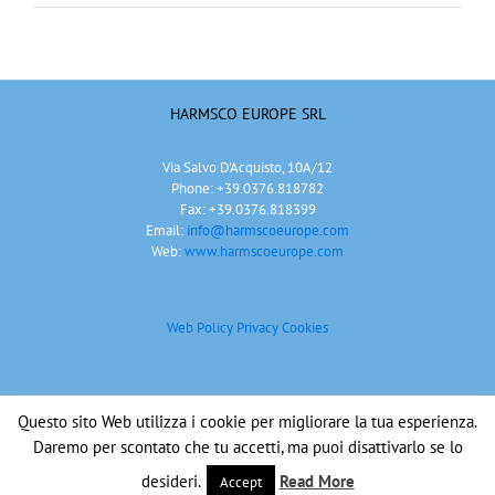
HARMSCO EUROPE SRL
Via Salvo D'Acquisto, 10A/12
Phone: +39.0376.818782
Fax: +39.0376.818399
Email:
info@harmscoeurope.com
Web:
www.harmscoeurope.com
Web Policy Privacy
Cookies
Questo sito Web utilizza i cookie per migliorare la tua esperienza.
Copyright 2018 - HarmscoEurope srl | All Rights Reserved | P.Iva: 01633130206
Daremo per scontato che tu accetti, ma puoi disattivarlo se lo
Email
YouTube
desideri.
Read More
Accept