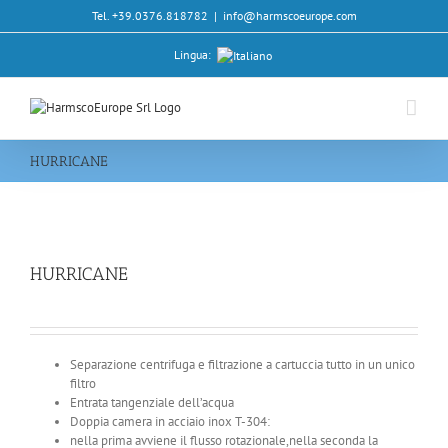
Salta
Tel. +39.0376.818782
|
info@harmscoeurope.com
al
contenuto
Lingua:
HURRICANE
HURRICANE
Separazione centrifuga e filtrazione a cartuccia tutto in un unico
filtro
Entrata tangenziale dell’acqua
Doppia camera in acciaio inox T-304:
nella prima avviene il flusso rotazionale,nella seconda la