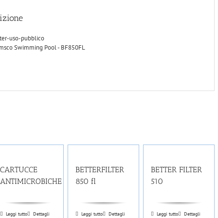
izione
lter-uso-pubblico
msco Swimming Pool - BF850FL
CARTUCCE
BETTERFILTER
BETTER FILTER
ANTIMICROBICHE
850 fl
510
Leggi tutto
Dettagli
Leggi tutto
Dettagli
Leggi tutto
Dettagli