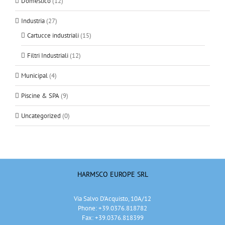
Domestico
(12)
Industria
(27)
Cartucce industriali
(15)
Filtri Industriali
(12)
Municipal
(4)
Piscine & SPA
(9)
Uncategorized
(0)
HARMSCO EUROPE SRL
Via Salvo D'Acquisto, 10A/12
Phone: +39.0376.818782
Fax: +39.0376.818399