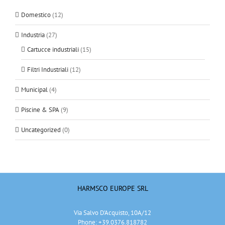
Domestico
(12)
Industria
(27)
Cartucce industriali
(15)
Filtri Industriali
(12)
Municipal
(4)
Piscine & SPA
(9)
Uncategorized
(0)
HARMSCO EUROPE SRL
Via Salvo D'Acquisto, 10A/12
Phone: +39.0376.818782