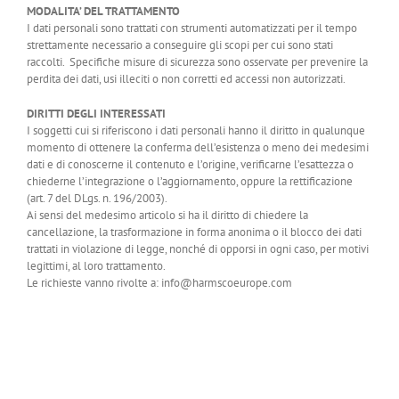
MODALITA’ DEL TRATTAMENTO
I dati personali sono trattati con strumenti automatizzati per il tempo
strettamente necessario a conseguire gli scopi per cui sono stati
raccolti. Specifiche misure di sicurezza sono osservate per prevenire la
perdita dei dati, usi illeciti o non corretti ed accessi non autorizzati.
DIRITTI DEGLI INTERESSATI
I soggetti cui si riferiscono i dati personali hanno il diritto in qualunque
momento di ottenere la conferma dell’esistenza o meno dei medesimi
dati e di conoscerne il contenuto e l’origine, verificarne l’esattezza o
chiederne l’integrazione o l’aggiornamento, oppure la rettificazione
(art. 7 del DLgs. n. 196/2003).
Ai sensi del medesimo articolo si ha il diritto di chiedere la
cancellazione, la trasformazione in forma anonima o il blocco dei dati
trattati in violazione di legge, nonché di opporsi in ogni caso, per motivi
legittimi, al loro trattamento.
Le richieste vanno rivolte a: info@harmscoeurope.com