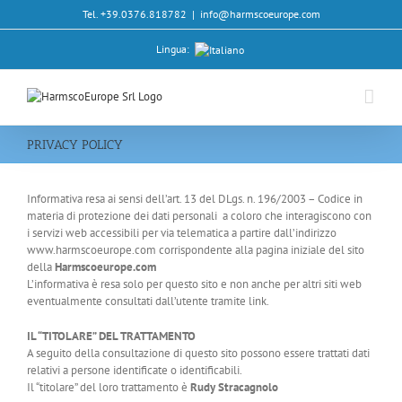
Salta
Tel. +39.0376.818782
|
info@harmscoeurope.com
al
contenuto
Lingua:
PRIVACY POLICY
Informativa resa ai sensi dell’art. 13 del DLgs. n. 196/2003 – Codice in
materia di protezione dei dati personali a coloro che interagiscono con
i servizi web accessibili per via telematica a partire dall’indirizzo
www.harmscoeurope.com corrispondente alla pagina iniziale del sito
della
Harmscoeurope.com
L’informativa è resa solo per questo sito e non anche per altri siti web
eventualmente consultati dall’utente tramite link.
IL “TITOLARE” DEL TRATTAMENTO
A seguito della consultazione di questo sito possono essere trattati dati
relativi a persone identificate o identificabili.
Il “titolare” del loro trattamento è
Rudy Stracagnolo