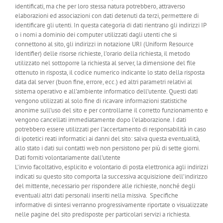
identificati, ma che per loro stessa natura potrebbero, attraverso
elaborazioni ed associazioni con dati detenuti da terzi, permettere di
identificare gli utenti. In questa categoria di dati rientrano gli indirizzi IP
o i nomi a dominio dei computer utilizzati dagli utenti che si
connettono al sito, gli indirizzi in notazione URI (Uniform Resource
Identifier) delle risorse richieste, l’orario della richiesta, il metodo
utilizzato nel sottoporre la richiesta al server, la dimensione del file
ottenuto in risposta, il codice numerico indicante lo stato della risposta
data dal server (buon fine, errore, ecc.) ed altri parametri relativi al
sistema operativo e all’ambiente informatico dell’utente. Questi dati
vengono utilizzati al solo fine di ricavare informazioni statistiche
anonime sull’uso del sito e per controllarne il corretto funzionamento e
vengono cancellati immediatamente dopo l’elaborazione. I dati
potrebbero essere utilizzati per l’accertamento di responsabilità in caso
di ipotetici reati informatici ai danni del sito: salva questa eventualità,
allo stato i dati sui contatti web non persistono per più di sette giorni.
Dati forniti volontariamente dall’utente
L’invio facoltativo, esplicito e volontario di posta elettronica agli indirizzi
indicati su questo sito comporta la successiva acquisizione dell’indirizzo
del mittente, necessario per rispondere alle richieste, nonché degli
eventuali altri dati personali inseriti nella missiva. Specifiche
informative di sintesi verranno progressivamente riportate o visualizzate
nelle pagine del sito predisposte per particolari servizi a richiesta.