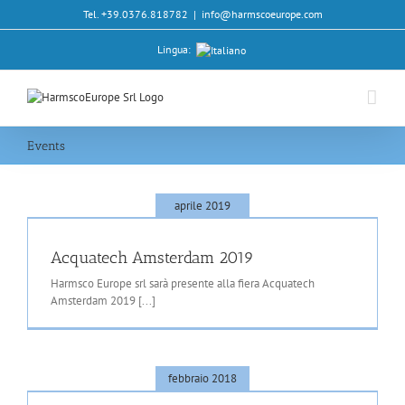
Salta
Tel. +39.0376.818782
|
info@harmscoeurope.com
al
contenuto
Lingua:
Events
aprile 2019
Acquatech Amsterdam 2019
Harmsco Europe srl sarà presente alla fiera Acquatech
Amsterdam 2019 [...]
febbraio 2018